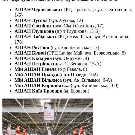
АШАН Чернігівська
(ТРЦ Проспект, вул. Г. Хоткевича,
1-Б)
АШАН Лугова
(вул. Лугова, 12)
АШАН Сосніних
(вул. Сім’ї Сосніних, 17)
АШАН Глушкова
(пр-т Глушкова, 13-Б)
АШАН Либідська
(ТРЦ Ocean Plaza, вул. Антоновича,
176)
АШАН Рів Гош
(вул. Здолбунівська, 17)
АШАН Біличі
(ТРЦ Lavina Mall, вул. Берковецька, 6)
АШАН Кільцева
(вул. Окружна, 4)
АШАН Петрівка
(пр-т С. Бендери, 15-А)
Мій АШАН Гавела
(б-р Гавела, 8)
Мій АШАН Правди
(пр-т Правди, 102)
Мій АШАН Вільямса
(вул. Ак. Вільямса, 6-А)
Мій АШАН Кирилівська
(вул. Кирилівська, 160)
АШАН Київ Бровари
(м. Бровари)