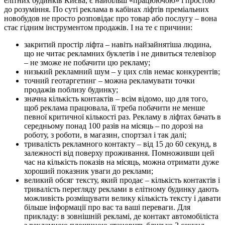
елітних будинків Києва, є найбільш «працюючою» і простою
до розуміння. По суті реклама в кабінах ліфтів преміальних
новобудов не просто розповідає про товар або послугу – вона
стає гідним інструментом продажів. І на те є причини:
закритий простір ліфта – навіть найзайнятіша людина,
що не читає рекламних буклетів і не дивиться телевізор
– не зможе не побачити цю рекламу;
низький рекламний шум – у цих слів немає конкурентів;
точний геотаргетинг – можна рекламувати точки
продажів поблизу будинку;
значна кількість контактів – всім відомо, що для того,
щоб реклама працювала, її треба побачити не менше
певної критичної кількості раз. Рекламу в ліфтах бачать в
середньому понад 100 разів на місяць – по дорозі на
роботу, з роботи, в магазин, спортзал і так далі;
тривалість рекламного контакту – від 15 до 60 секунд, в
залежності від поверху проживання. Помноживши цей
час на кількість показів на місяць, можна отримати дуже
хороший показник уваги до реклами;
великий обсяг тексту, який продає – кількість контактів і
тривалість перегляду реклами в елітному будинку дають
можливість розміщувати велику кількість тексту і давати
більше інформації про вас та ваші переваги. Для
прикладу: в зовнішній рекламі, де контакт автомобіліста