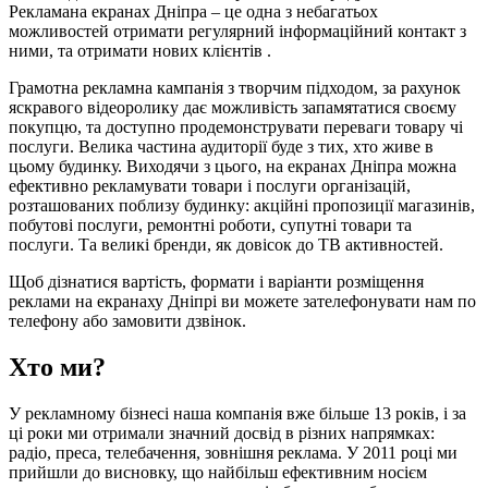
Рекламана екранах Дніпра – це одна з небагатьох
можливостей отримати регулярний інформаційний контакт з
ними, та отримати нових клієнтів .
Грамотна рекламна кампанія з творчим підходом, за рахунок
яскравого відеоролику дає можливість запамятатися своєму
покупцю, та доступно продемонструвати переваги товару чі
послуги. Велика частина аудиторії буде з тих, хто живе в
цьому будинку. Виходячи з цього, на екранах Дніпра можна
ефективно рекламувати товари і послуги організацій,
розташованих поблизу будинку: акційні пропозиції магазинів,
побутові послуги, ремонтні роботи, супутні товари та
послуги. Та великі бренди, як довісок до ТВ активностей.
Щоб дізнатися вартість, формати і варіанти розміщення
реклами на екранаху Дніпрі ви можете зателефонувати нам по
телефону або замовити дзвінок.
Хто ми?
У рекламному бізнесі наша компанія вже більше 13 років, і за
ці роки ми отримали значний досвід в різних напрямках:
радіо, преса, телебачення, зовнішня реклама. У 2011 році ми
прийшли до висновку, що найбільш ефективним носієм