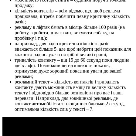
продажу;
кількість контактів – всім відомо, що, щоб реклама
працювала, її треба побачити певну критичну кількість
разів;
рекламу в ліфтах бачать в місяць більше 100 разів (на
роботу, з роботи, в магазин, вигуляти собаку, на
пробіжку і т.д.);
наприклад, для радіо критична кількість разів
вважається більше 5, але щоб набрати цей показник для
кожного радіослухача потрібні великі гроші;
тривалість контакту – від 15 до 60 секунд поки людина
їде в ліфті. Помноживши на кількість показів,
отримуємо дуже хороший показник уваги до вашої
реклами;
рекламний текст – кількість контактів і тривалість
контакту дають можливість вміщати велику кількість
тексту і відповідно більше розповісти про вас і ваші
переваги. Наприклад, для зовнішньої реклами, де
контакт автомобіліста з площиною близько 2 секунд,
оптимальна кількість слів у тексті – 7.