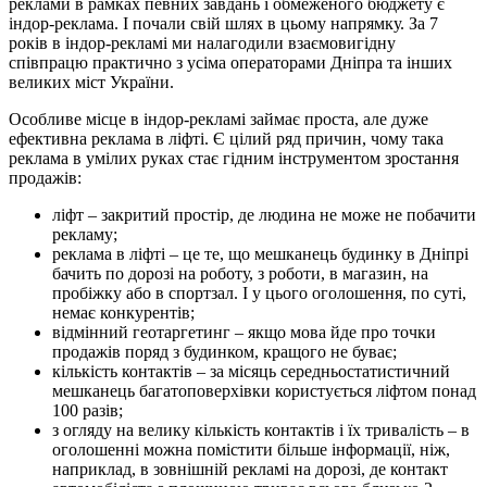
реклами в рамках певних завдань і обмеженого бюджету є
індор-реклама. І почали свій шлях в цьому напрямку. За 7
років в індор-рекламі ми налагодили взаємовигідну
співпрацю практично з усіма операторами Дніпра та інших
великих міст України.
Особливе місце в індор-рекламі займає проста, але дуже
ефективна реклама в ліфті. Є цілий ряд причин, чому така
реклама в умілих руках стає гідним інструментом зростання
продажів:
ліфт – закритий простір, де людина не може не побачити
рекламу;
реклама в ліфті – це те, що мешканець будинку в Дніпрі
бачить по дорозі на роботу, з роботи, в магазин, на
пробіжку або в спортзал. І у цього оголошення, по суті,
немає конкурентів;
відмінний геотаргетинг – якщо мова йде про точки
продажів поряд з будинком, кращого не буває;
кількість контактів – за місяць середньостатистичний
мешканець багатоповерхівки користується ліфтом понад
100 разів;
з огляду на велику кількість контактів і їх тривалість – в
оголошенні можна помістити більше інформації, ніж,
наприклад, в зовнішній рекламі на дорозі, де контакт