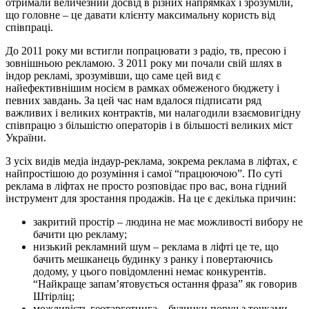
отримали величезний досвід в різних напрямках і зрозуміли,
що головне – це давати клієнту максимальну користь від
співпраці.
До 2011 року ми встигли попрацювати з радіо, тв, пресою і
зовнішньою рекламою. З 2011 року ми почали свій шлях в
індор рекламі, зрозумівши, що саме цей вид є
найефективнішим носієм в рамках обмеженого бюджету і
певних завдань. За цей час нам вдалося підписати ряд
важливих і великих контрактів, ми налагодили взаємовигідну
співпрацю з більшістю операторів і в більшості великих міст
України.
З усіх видів медіа індаур-реклама, зокрема реклама в ліфтах, є
найпростішою до розуміння і самої “працюючою”. По суті
реклама в ліфтах не просто розповідає про вас, вона гідний
інструмент для зростання продажів. На це є декілька причин:
закритий простір – людина не має можливості вибору не
бачити цю рекламу;
низький рекламний шум – реклама в ліфті це те, що
бачить мешканець будинку з ранку і повертаючись
додому, у цього повідомленні немає конкурентів.
“Найкраще запам’ятовується остання фраза” як говорив
Штірліц;
можливість геотаргетинга – будинки поруч з точками